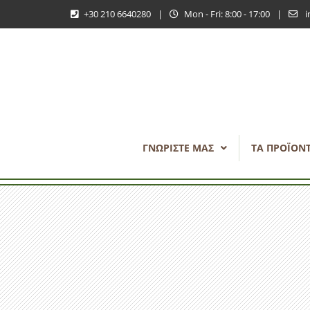
+30 210 6640280
|
Mon - Fri: 8:00 - 17:00
|
i
ΓΝΩΡΊΣΤΕ ΜΑΣ
ΤΑ ΠΡΟΪΌΝ