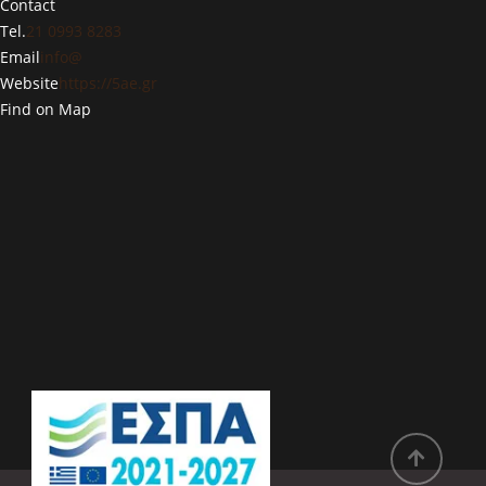
Contact
Tel.
21 0993 8283
Email
info@
Website
https://5ae.gr
Find on Map