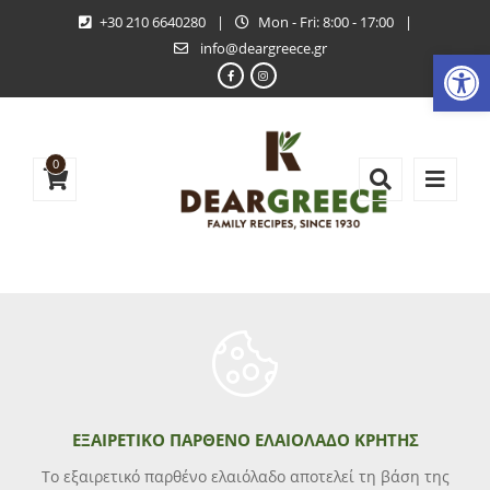
+30 210 6640280
|
Mon - Fri: 8:00 - 17:00
|
info@deargreece.gr
Ανοίξτε
0
ΕΞΑΙΡΕΤΙΚΌ ΠΑΡΘΈΝΟ ΕΛΑΙΌΛΑΔΟ ΚΡΉΤΗΣ
Το εξαιρετικό παρθένο ελαιόλαδο αποτελεί τη βάση της