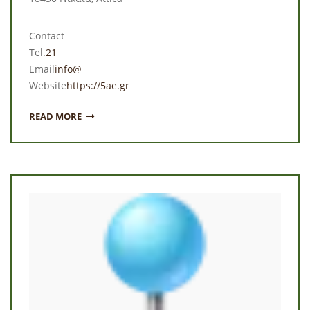
Contact
Tel.
21
Email
info@
Website
https://5ae.gr
READ MORE