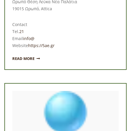
Ωρωπό Θέση Λεύκα Νέα Παλάτια
19015 Ωρωπό, Attica
Contact
Tel.
21
Email
info@
Website
https://5ae.gr
READ MORE